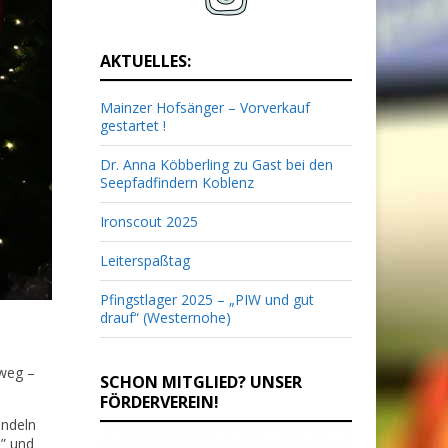
AKTUELLES:
Mainzer Hofsänger – Vorverkauf
gestartet !
Dr. Anna Köbberling zu Gast bei den
Seepfadfindern Koblenz
Ironscout 2025
Leiterspaßtag
Pfingstlager 2025 – „PIW und gut
drauf“ (Westernohe)
 weg –
SCHON MITGLIED? UNSER
FÖRDERVEREIN!
andeln
n” und