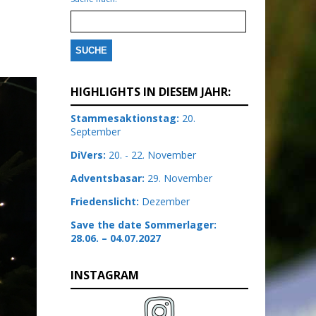
HIGHLIGHTS IN DIESEM JAHR:
Stammesaktionstag:
20.
September
DiVers:
20. - 22. November
Adventsbasar:
29. November
Friedenslicht:
Dezember
Save the date Sommerlager:
28.06. – 04.07.2027
INSTAGRAM