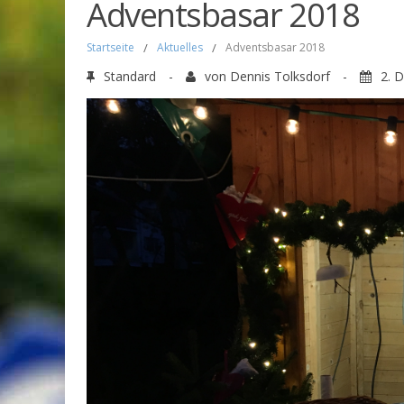
Adventsbasar 2018
Startseite
/
Aktuelles
/
Adventsbasar 2018
Standard
-
von
Dennis Tolksdorf
-
2. 