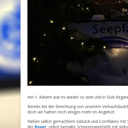
Am 1. Advent war es wieder so weit und in Güls begann
Bereits bei der Einrichtung von unserem Verkaufsbüdc
doch wir hatten noch einiges mehr im Angebot:
Neben selbst gemachtem Gebäck und Cornflakes mit S
der
Rover
, selbst bemalte Schneemanntöpfe mit Keksi