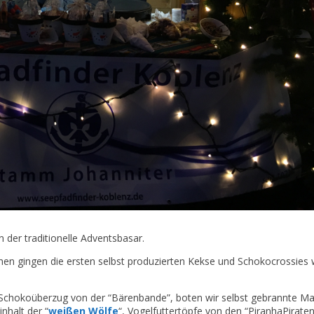
 der traditionelle Adventsbasar.
hen gingen die ersten selbst produzierten Kekse und Schokocrossies
chokoüberzug von der “Bärenbande”, boten wir selbst gebrannte M
nhalt der “
weißen Wölfe
“, Vogelfuttertöpfe von den “PiranhaPirate