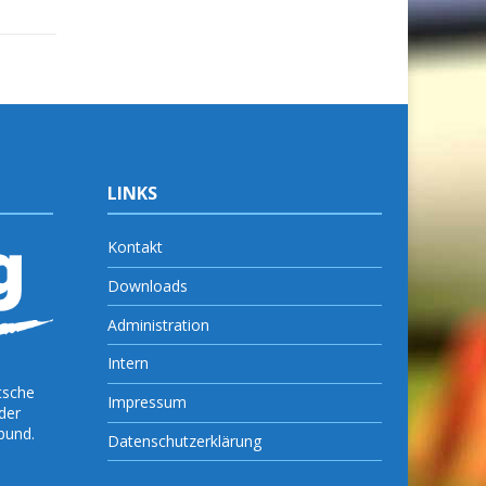
LINKS
Kontakt
Downloads
Administration
Intern
tsche
Impressum
der
bund.
Datenschutzerklärung