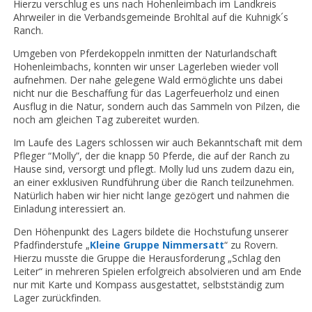
Hierzu verschlug es uns nach Hohenleimbach im Landkreis
Ahrweiler in die Verbandsgemeinde Brohltal auf die Kuhnigk´s
Ranch.
Umgeben von Pferdekoppeln inmitten der Naturlandschaft
Hohenleimbachs, konnten wir unser Lagerleben wieder voll
aufnehmen. Der nahe gelegene Wald ermöglichte uns dabei
nicht nur die Beschaffung für das Lagerfeuerholz und einen
Ausflug in die Natur, sondern auch das Sammeln von Pilzen, die
noch am gleichen Tag zubereitet wurden.
Im Laufe des Lagers schlossen wir auch Bekanntschaft mit dem
Pfleger “Molly”, der die knapp 50 Pferde, die auf der Ranch zu
Hause sind, versorgt und pflegt. Molly lud uns zudem dazu ein,
an einer exklusiven Rundführung über die Ranch teilzunehmen.
Natürlich haben wir hier nicht lange gezögert und nahmen die
Einladung interessiert an.
Den Höhenpunkt des Lagers bildete die Hochstufung unserer
Pfadfinderstufe „
Kleine Gruppe Nimmersatt
“ zu Rovern.
Hierzu musste die Gruppe die Herausforderung „Schlag den
Leiter“ in mehreren Spielen erfolgreich absolvieren und am Ende
nur mit Karte und Kompass ausgestattet, selbstständig zum
Lager zurückfinden.