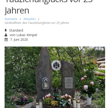
Jahren
Startseite
/
Aktuelles
/
Gedenkfeier des Tauziehunglücks vor 25 Jahren
Standard
von
Lukas Kimpel
7. Juni 2020