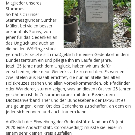
Mitglieder unseres
Stammes.
So hat sich unser
Stammesgründer Günther
Müller, bei vielen besser
bekannt als Sonny, von
jeher für das Gedenken an
das Unglück und auch an
die beiden Wölflinge stark
gemacht. Er setzte sich maßgeblich für einen Gedenkort in dem
Bundeszentrum ein und pflegte ihn im Laufe der Jahre.
Jetzt, 25 Jahre nach dem Unglück, haben wir uns dafür
entschieden, eine neue Gedenkstätte zu errichten. Es wurden
zwei Stelen aus Basalt errichtet, die nun an Stelle des alten
Holzkreuzes stehen und allen Vorbeikommenden, ob Pfadfinder
oder Wanderer, stumm zeigen, was an diesem Ort vor 25 Jahren
geschehen ist. In Zusammenarbeit mit dem Bezirk, dem
Diözesanverband Trier und der Bundesebene der DPSG ist es
uns gelungen, einen Ort des Gedenkens zu schaffen, an dem ein
jeder sich erinnern und auch trauern kann.
Anlässlich der Einweihung der Gedenkstätte fand am 06. Juni
2020 eine Andacht statt. Coronabedingt musste sie leider in
einem sehr kleinen Kreis ausfallen.